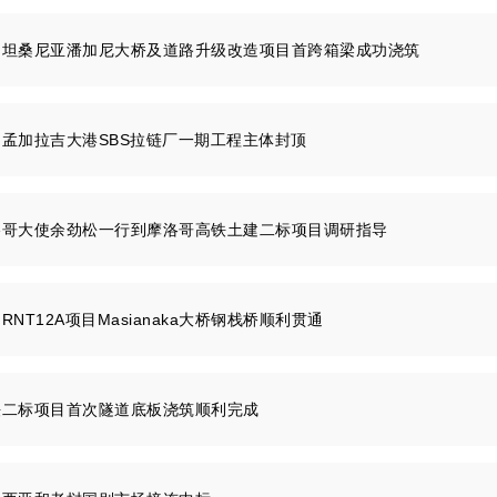
的坦桑尼亚潘加尼大桥及道路升级改造项目首跨箱梁成功浇筑
孟加拉吉大港SBS拉链厂一期工程主体封顶
洛哥大使余劲松一行到摩洛哥高铁土建二标项目调研指导
NT12A项目Masianaka大桥钢栈桥顺利贯通
铁二标项目首次隧道底板浇筑顺利完成