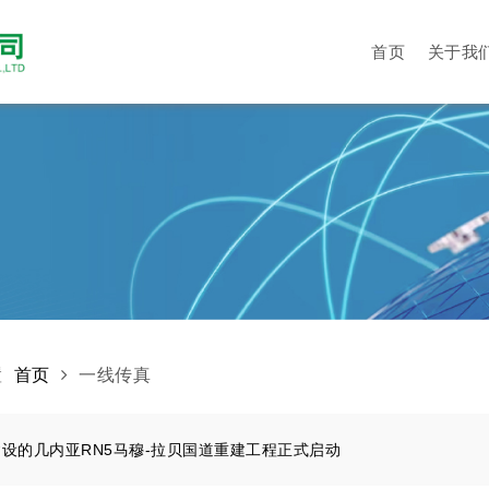
首页
关于我
企业概
企业架
企业文
企业荣
置
首页
一线传真
设的几内亚RN5马穆-拉贝国道重建工程正式启动