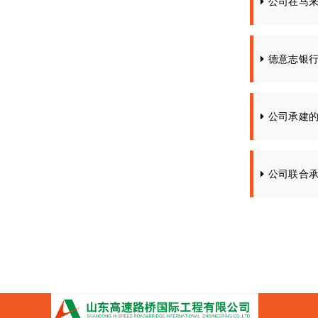
公司在马
德意志银
公司承建
公司联合承